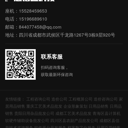
座机：15528459653
电话：15196689610
邮箱：844077458@qq.com
地址：四川省成都市武侯区千龙路1267号3栋9层920号
联系客服
扫码咨询客服，
获取最新环保咨询
友情链接：
工程咨询公司
造价公司 工程概算公司
造价咨询公司
家
居用品销售
重庆工艺美术品批发
企业形象策划
日用品销售
日用品
销售
贵阳日用杂品批发公司
成都工艺美术品批发
青海区县计算机
软硬件辅助设备批发公司
四川区县农副产品批发公司
成都区县信
息技术咨询服务
软件平台开发服务
档案数字化服务
日用百货销售